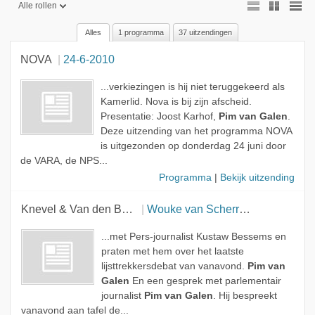
Alle rollen
Alles
1 programma
37 uitzendingen
Alle rollen
NOVA
24-6-2010
Presentator
Gast
...verkiezingen is hij niet teruggekeerd als
Kamerlid. Nova is bij zijn afscheid.
Presentatie: Joost Karhof,
Pim van Galen
.
Deze uitzending van het programma NOVA
is uitgezonden op donderdag 24 juni door
de VARA, de NPS...
Programma
|
Bekijk uitzending
Knevel & Van den Brink
Wouke van Scherrenburg, Kustaw Bessems, Ruben Oppenheimer, Pim van Galen en Bart Jan Spruyt
...met Pers-journalist Kustaw Bessems en
praten met hem over het laatste
lijsttrekkersdebat van vanavond.
Pim van
Galen
En een gesprek met parlementair
journalist
Pim van Galen
. Hij bespreekt
vanavond aan tafel de...