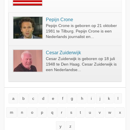
Pepijn Crone
Pepijn Crone is geboren op 21 oktober
1981 te Tilburg. Pepijn Crone is een
Nederlands journalist en...
Cesar Zuiderwijk
Cesar Zuiderwijk is geboren op 18 juli
1948 te Den Haag. Cesar Zuiderwijk is
een Nederlandse...
a
b
c
d
e
f
g
h
i
j
k
l
m
n
o
p
q
r
s
t
u
v
w
x
y
z