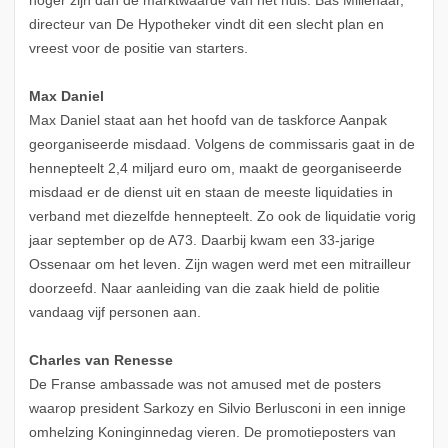
hoger zijn dan de marktwaarde van het huis. Bas Millenaar,
directeur van De Hypotheker vindt dit een slecht plan en
vreest voor de positie van starters.
Max Daniel
Max Daniel staat aan het hoofd van de taskforce Aanpak
georganiseerde misdaad. Volgens de commissaris gaat in de
hennepteelt 2,4 miljard euro om, maakt de georganiseerde
misdaad er de dienst uit en staan de meeste liquidaties in
verband met diezelfde hennepteelt. Zo ook de liquidatie vorig
jaar september op de A73. Daarbij kwam een 33-jarige
Ossenaar om het leven. Zijn wagen werd met een mitrailleur
doorzeefd. Naar aanleiding van die zaak hield de politie
vandaag vijf personen aan.
Charles van Renesse
De Franse ambassade was not amused met de posters
waarop president Sarkozy en Silvio Berlusconi in een innige
omhelzing Koninginnedag vieren. De promotieposters van