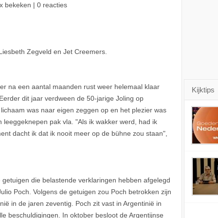
x bekeken | 0 reacties
Liesbeth Zegveld en Jet Creemers.
 er na een aantal maanden rust weer helemaal klaar
Kijktips
erder dit jaar verdween de 50-jarige Joling op
jn lichaam was naar eigen zeggen op en het plezier was
 leeggeknepen pak vla. "Als ik wakker werd, had ik
nt dacht ik dat ik nooit meer op de bühne zou staan",
 getuigen die belastende verklaringen hebben afgelegd
Julio Poch. Volgens de getuigen zou Poch betrokken zijn
ië in de jaren zeventig. Poch zit vast in Argentinië in
lle beschuldigingen. In oktober besloot de Argentijnse