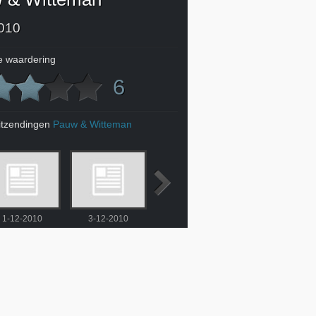
010
 waardering
6
itzendingen
Pauw & Witteman
1-12-2010
3-12-2010
6-12-2010
7-12-2010