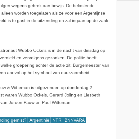
volgen wegens gebrek aan bewijs. De belastende
 alleen worden toegelaten als ze voor een Argentijnse
ld is te gast in de uitzending en zal ingaan op de zaak-
astronaut Wubbo Ockels is in de nacht van dinsdag op
ernield en vervolgens gezonken. De politie heeft
 welke groepering achter de actie zit. Burgemeester van
een aanval op het symbool van duurzaamheid.
uw & Witteman is uitgezonden op donderdag 2
t waren Wubbo Ockels, Gerard Joling en Liesbeth
n van Jeroen Pauw en Paul Witteman.
nding gemist?
Argentinië
NTR
BNNVARA