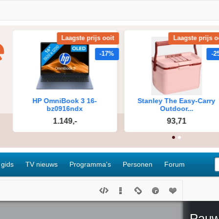
 gids
TV nieuws
Programma's
Personen
Forum
Pauw