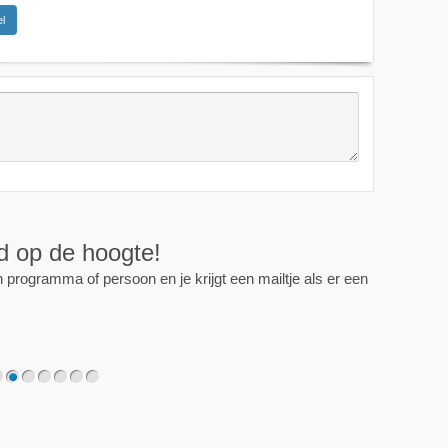
l
ijd op de hoogte!
programma of persoon en je krijgt een mailtje als er een
2
3
4
5
6
7