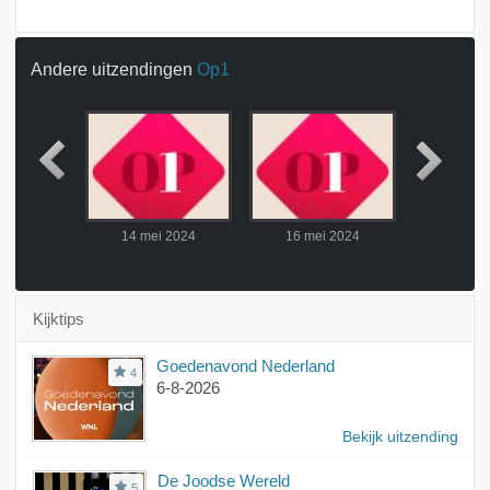
Andere uitzendingen
Op1
 2024
14 mei 2024
16 mei 2024
17 mei
Kijktips
Goedenavond Nederland
4
6-8-2026
Bekijk uitzending
De Joodse Wereld
5