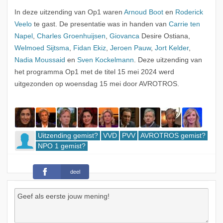
In deze uitzending van Op1 waren
Arnoud Boot
en
Roderick
Veelo
te gast. De presentatie was in handen van
Carrie ten
Napel
,
Charles Groenhuijsen
,
Giovanca
Desire Ostiana,
Welmoed Sijtsma
,
Fidan Ekiz
,
Jeroen Pauw
,
Jort Kelder
,
Nadia Moussaid
en
Sven Kockelmann
. Deze uitzending van
het programma Op1 met de titel 15 mei 2024 werd
uitgezonden op woensdag 15 mei door AVROTROS.
Uitzending gemist?
VVD
PVV
AVROTROS gemist?
NPO 1 gemist?
deel