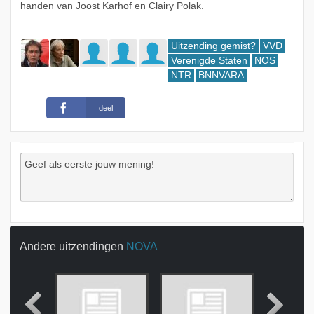
handen van Joost Karhof en Clairy Polak.
Uitzending gemist?
VVD
Verenigde Staten
NOS
NTR
BNNVARA
deel
Andere uitzendingen
NOVA