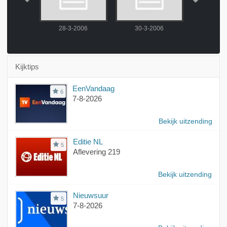
2006
28-3-2006
30-3-2006
1-4-
Kijktips
EenVandaag
6
7-8-2026
Bekijk uitzending
Editie NL
5
Aflevering 219
Bekijk uitzending
Nieuwsuur
5
7-8-2026