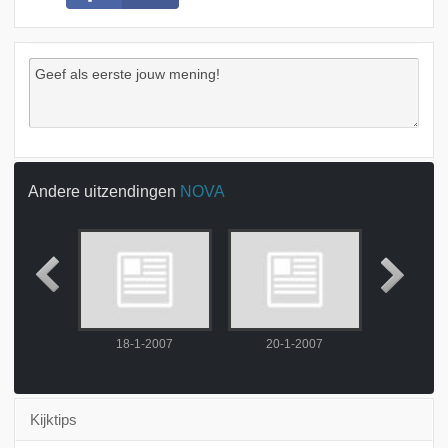
Andere uitzendingen
NOVA
2007
18-1-2007
20-1-2007
22-1-
Kijktips