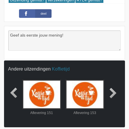
Uitzending gemist?
Verzekeringen
RTL4 gemist?
deel
Andere uitzendingen
Koffietijd
ing 150
Aflevering 151
Aflevering 153
Aflever