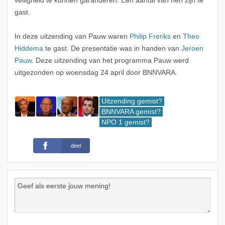
veiligheid te kunnen garanderen. Een aantal van hen zijn te
gast.
In deze uitzending van Pauw waren
Philip Freriks
en
Theo
Hiddema
te gast. De presentatie was in handen van
Jeroen
Pauw
. Deze uitzending van het programma Pauw werd
uitgezonden op woensdag 24 april door BNNVARA.
Uitzending gemist?
BNNVARA gemist?
NPO 1 gemist?
deel