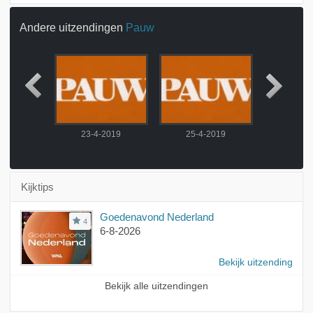
Andere uitzendingen
Pauw
2019
23-4-2019
25-4-2019
26-4-
Kijktips
Goedenavond Nederland
4
6-8-2026
Bekijk uitzending
Bekijk alle uitzendingen