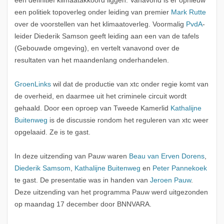
een definitief klimaatakkoord liggen. Vanavond is er opnieuw
een politiek topoverleg onder leiding van premier
Mark Rutte
over de voorstellen van het klimaatoverleg. Voormalig
PvdA
-
leider Diederik Samson geeft leiding aan een van de tafels
(Gebouwde omgeving), en vertelt vanavond over de
resultaten van het maandenlang onderhandelen.
GroenLinks
wil dat de productie van xtc onder regie komt van
de overheid, en daarmee uit het criminele circuit wordt
gehaald. Door een oproep van Tweede Kamerlid
Kathalijne
Buitenweg
is de discussie rondom het reguleren van xtc weer
opgelaaid. Ze is te gast.
In deze uitzending van Pauw waren
Beau van Erven Dorens
,
Diederik Samsom
,
Kathalijne Buitenweg
en
Peter Pannekoek
te gast. De presentatie was in handen van
Jeroen Pauw
.
Deze uitzending van het programma Pauw werd uitgezonden
op maandag 17 december door BNNVARA.