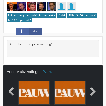
Uitzending gemist?
Groenlinks
PvdA
BNNVARA gemist?
NPO 1 gemist?
deel
Andere uitzendingen
Pauw