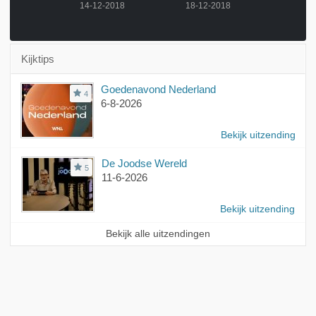
-2018
14-12-2018
18-12-2018
19-12
Kijktips
Goedenavond Nederland
4
6-8-2026
Bekijk uitzending
De Joodse Wereld
5
11-6-2026
Bekijk uitzending
Bekijk alle uitzendingen