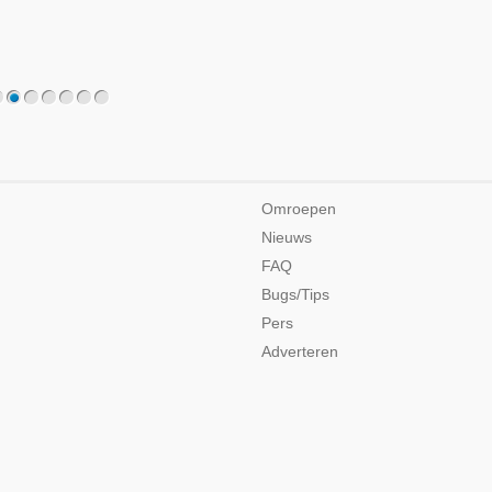
2
3
4
5
6
7
Omroepen
Nieuws
FAQ
Bugs/Tips
Pers
Adverteren