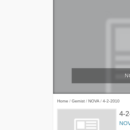
N
29-1-
Home
/
Gemist
/
NOVA
/
4-2-2010
4-2
NO