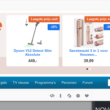
 gids
TV nieuws
Programma's
Personen
Forum
NOV