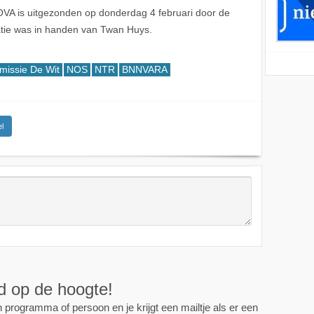
VA is uitgezonden op donderdag 4 februari door de
tie was in handen van Twan Huys.
issie De Wit
NOS
NTR
BNNVARA
l
ijd op de hoogte!
programma of persoon en je krijgt een mailtje als er een