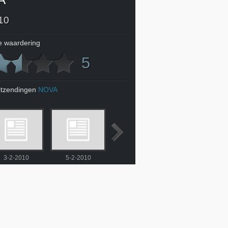
10
 waardering
5
itzendingen
NOVA
3-2-2010
5-2-2010
6-2-2010
8-2-2010