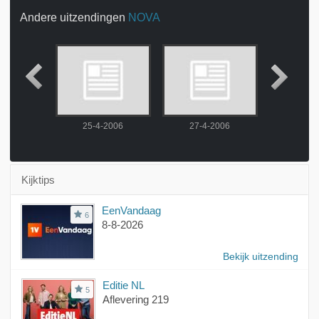
Andere uitzendingen
NOVA
2006
25-4-2006
27-4-2006
29-4-
Kijktips
EenVandaag
6
8-8-2026
Bekijk uitzending
Editie NL
5
Aflevering 219