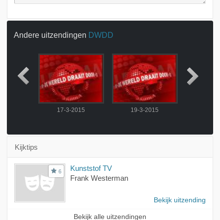
Andere uitzendingen
DWDD
2015
17-3-2015
19-3-2015
20-3-
Kijktips
Kunststof TV
6
Frank Westerman
Bekijk uitzending
Bekijk alle uitzendingen