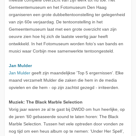
meeste complete overzicht van zijn werk tot nu toe. Het
Gemeentemuseum en het Fotomuseum Den Haag
organiseren een grote dubbeltentoonstelling ter gelegenheid
van zijn 60e verjaardag. De tentoonstelling in het
Gemeentemuseum laat met een grote overzicht van zijn
oeuvre zien hoe hij zich de laatste veertig jaar heeft
ontwikkeld. In het Fotomuseum worden foto’s van bands en
musici waar Corbijn mee samenwerkte tentoongesteld.
Jan Mulder
Jan Mulder
geeft zijn maandelijkse 'Top 5 ergernissen'. Elke
maand verzamelt Mulder die zaken die hem in de media
opvielen en die hem - op zijn zachtst gezegd - irriteerden.
Muziek: The Black Marble Selection
Vorig jaar waren ze al te gast bij DWDD om hun heerlijke, op
de jaren ’60 gebaseerde sound te laten horen: The Black
Marble Selection. Tussen het vele optreden door vonden ze
nog tijd om een heus album op te nemen: ‘Under Her Spell’,