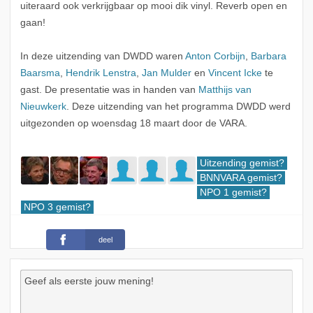
uiteraard ook verkrijgbaar op mooi dik vinyl. Reverb open en
gaan!
In deze uitzending van DWDD waren
Anton Corbijn
,
Barbara
Baarsma
,
Hendrik Lenstra
,
Jan Mulder
en
Vincent Icke
te
gast. De presentatie was in handen van
Matthijs van
Nieuwkerk
. Deze uitzending van het programma DWDD werd
uitgezonden op woensdag 18 maart door de VARA.
Uitzending gemist?
BNNVARA gemist?
NPO 1 gemist?
NPO 3 gemist?
deel