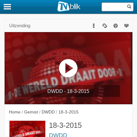
Uitzending
DWDD - 18-3-2015
Home
/
Gemist
/
DWDD
/
18-3-2015
18-3-2015
DWDD