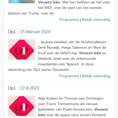
Vincent Icke
. Met hen hebben we het over
het WEF, over de start van het tweede
tijdperk van Trump, over de...
Programma
|
Bekijk uitzending
Op1
15 februari 2024
...leukste beelden van de Huishoudbeurs.
Derk Boswijk, Helga Salemon en Mart de
Kruif over de NAVO-top.
Vincent Icke
en
Diederik Jekel over de onbemande
maanlander van SpaceX. In deze
uitzending van Op1 waren Alexander...
Programma
|
Bekijk uitzending
Op1
22-8-2023
Attje Kuiken en Thomas van Groningen
over Frans Timmermans als nieuwe
lijsttrekker van PvdA-GroenLinks.
Vincent
Icke
over de space-race tussen Rusland