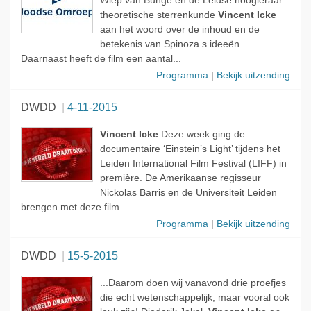
Wiep van Bunge en de Leidse hoogleraar
theoretische sterrenkunde
Vincent Icke
aan het woord over de inhoud en de
betekenis van Spinoza s ideeën.
Daarnaast heeft de film een aantal...
Programma
|
Bekijk uitzending
DWDD
4-11-2015
Vincent Icke
Deze week ging de
documentaire ‘Einstein’s Light’ tijdens het
Leiden International Film Festival (LIFF) in
première. De Amerikaanse regisseur
Nickolas Barris en de Universiteit Leiden
brengen met deze film...
Programma
|
Bekijk uitzending
DWDD
15-5-2015
...Daarom doen wij vanavond drie proefjes
die echt wetenschappelijk, maar vooral ook