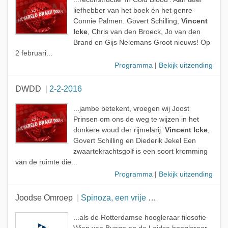
liefhebber van het boek én het genre
Connie Palmen. Govert Schilling,
Vincent
Icke
, Chris van den Broeck, Jo van den
Brand en Gijs Nelemans Groot nieuws! Op
2 februari...
Programma
|
Bekijk uitzending
DWDD
2-2-2016
...jambe betekent, vroegen wij Joost
Prinsen om ons de weg te wijzen in het
donkere woud der rijmelarij.
Vincent Icke
,
Govert Schilling en Diederik Jekel Een
zwaartekrachtsgolf is een soort kromming
van de ruimte die...
Programma
|
Bekijk uitzending
Joodse Omroep
Spinoza, een vrije denker
...als de Rotterdamse hoogleraar filosofie