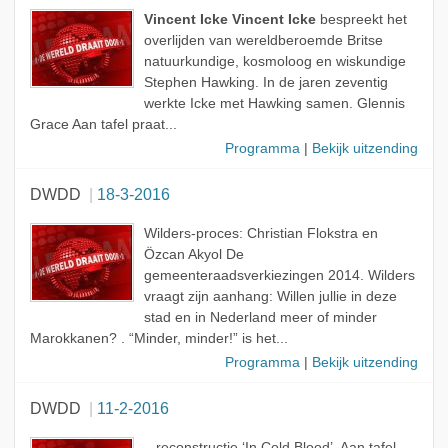
Vincent Icke
Vincent Icke
bespreekt het
overlijden van wereldberoemde Britse
natuurkundige, kosmoloog en wiskundige
Stephen Hawking. In de jaren zeventig
werkte Icke met Hawking samen. Glennis
Grace Aan tafel praat...
Programma
|
Bekijk uitzending
DWDD
18-3-2016
Wilders-proces: Christian Flokstra en
Özcan Akyol De
gemeenteraadsverkiezingen 2014. Wilders
vraagt zijn aanhang: Willen jullie in deze
stad en in Nederland meer of minder
Marokkanen? . “Minder, minder!” is het...
Programma
|
Bekijk uitzending
DWDD
11-2-2016
...reconstructie ‘In Cold Blood’. Aan tafel