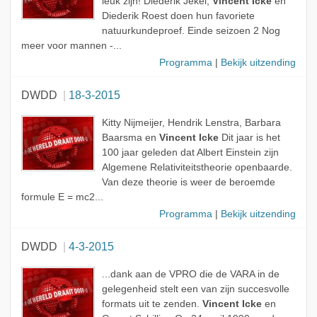
leuk zijn! Diederik Jekel,
Vincent Icke
en
Diederik Roest doen hun favoriete
natuurkundeproef. Einde seizoen 2 Nog
meer voor mannen -...
Programma
|
Bekijk uitzending
DWDD
18-3-2015
Kitty Nijmeijer, Hendrik Lenstra, Barbara
Baarsma en
Vincent Icke
Dit jaar is het
100 jaar geleden dat Albert Einstein zijn
Algemene Relativiteitstheorie openbaarde.
Van deze theorie is weer de beroemde
formule E = mc2...
Programma
|
Bekijk uitzending
DWDD
4-3-2015
...dank aan de VPRO die de VARA in de
gelegenheid stelt een van zijn succesvolle
formats uit te zenden.
Vincent Icke
en