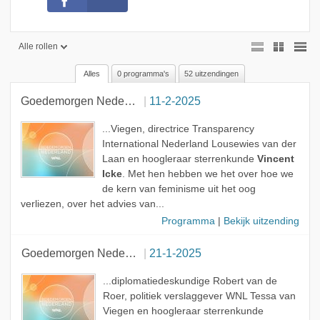
Alle rollen
Alles
0 programma's
52 uitzendingen
Alle rollen
Goedemorgen Nederland
11-2-2025
Gast
Onderwerp
...Viegen, directrice Transparency
International Nederland Lousewies van der
Laan en hoogleraar sterrenkunde
Vincent
Icke
. Met hen hebben we het over hoe we
de kern van feminisme uit het oog
verliezen, over het advies van...
Programma
|
Bekijk uitzending
Goedemorgen Nederland
21-1-2025
...diplomatiedeskundige Robert van de
Roer, politiek verslaggever WNL Tessa van
Viegen en hoogleraar sterrenkunde