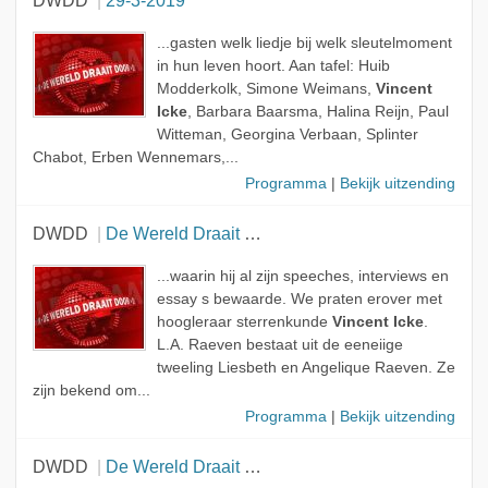
DWDD
29-3-2019
...gasten welk liedje bij welk sleutelmoment
in hun leven hoort. Aan tafel: Huib
Modderkolk, Simone Weimans,
Vincent
Icke
, Barbara Baarsma, Halina Reijn, Paul
Witteman, Georgina Verbaan, Splinter
Chabot, Erben Wennemars,...
Programma
|
Bekijk uitzending
DWDD
De Wereld Draait Door
...waarin hij al zijn speeches, interviews en
essay s bewaarde. We praten erover met
hoogleraar sterrenkunde
Vincent Icke
.
L.A. Raeven bestaat uit de eeneiige
tweeling Liesbeth en Angelique Raeven. Ze
zijn bekend om...
Programma
|
Bekijk uitzending
DWDD
De Wereld Draait Door