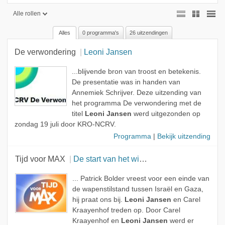
Alle rollen
Alles
0 programma's
26 uitzendingen
Alle rollen
De verwondering
Leoni Jansen
Geen rol
Gast
...blijvende bron van troost en betekenis.
De presentatie was in handen van
Onderwerp
Annemiek Schrijver. Deze uitzending van
het programma De verwondering met de
Muzikant
titel
Leoni Jansen
werd uitgezonden op
zondag 19 juli door KRO-NCRV.
Programma
|
Bekijk uitzending
Tijd voor MAX
De start van het wielerseizoen
... Patrick Bolder vreest voor een einde van
de wapenstilstand tussen Israël en Gaza,
hij praat ons bij.
Leoni Jansen
en Carel
Kraayenhof treden op. Door Carel
Kraayenhof en
Leoni Jansen
werd er