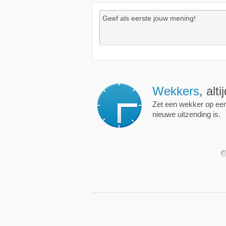
Wekkers
, alt
Zet een wekker op een 
nieuwe uitzending is.
1