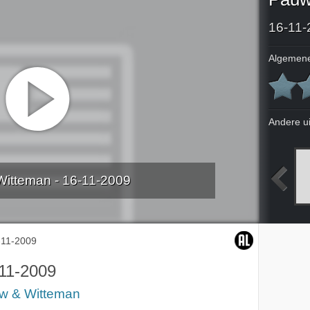
16-11-
Algemene
Andere u
itteman - 16-11-2009
2009
10-11-2009
11-11-2009
12-11-2009
-11-2009
11-2009
w & Witteman