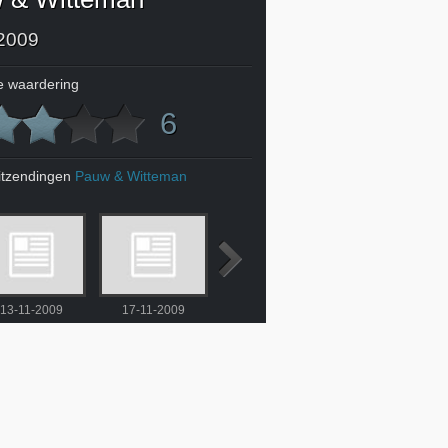
2009
 waardering
6
itzendingen
Pauw & Witteman
13-11-2009
17-11-2009
18-11-2009
19-11-2009