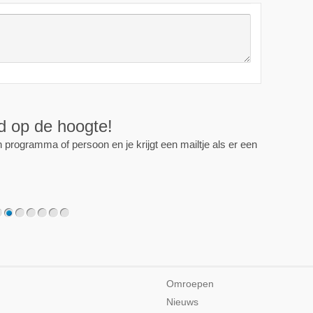
ijd op de hoogte!
programma of persoon en je krijgt een mailtje als er een
2
3
4
5
6
7
Omroepen
Nieuws