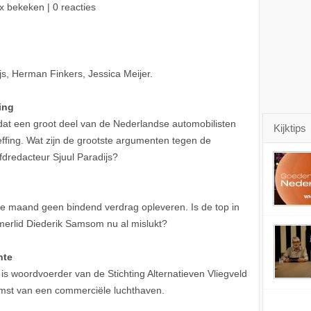
x bekeken | 0 reacties
s, Herman Finkers, Jessica Meijer.
ing
 dat een groot deel van de Nederlandse automobilisten
Kijktips
ffing. Wat zijn de grootste argumenten tegen de
fdredacteur Sjuul Paradijs?
de maand geen bindend verdrag opleveren. Is de top in
rlid Diederik Samsom nu al mislukt?
nte
s woordvoerder van de Stichting Alternatieven Vliegveld
mst van een commerciële luchthaven.