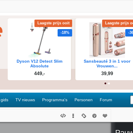
 gids
TV nieuws
Programma's
Personen
Forum
Pauw