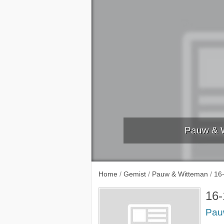
Pauw & W
9-11-
Home
/
Gemist
/
Pauw & Witteman
/
16
16-
Pau