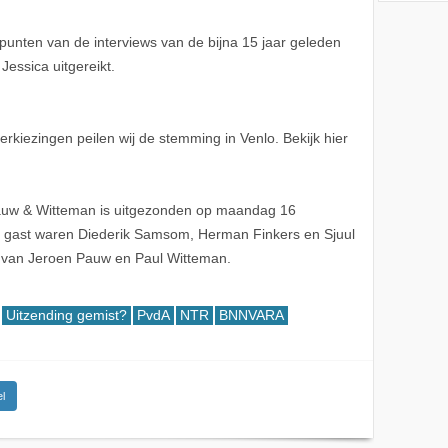
nten van de interviews van de bijna 15 jaar geleden
Jessica uitgereikt.
kiezingen peilen wij de stemming in Venlo. Bekijk hier
auw & Witteman is uitgezonden op maandag 16
gast waren Diederik Samsom, Herman Finkers en Sjuul
n van Jeroen Pauw en Paul Witteman.
Uitzending gemist?
PvdA
NTR
BNNVARA
l