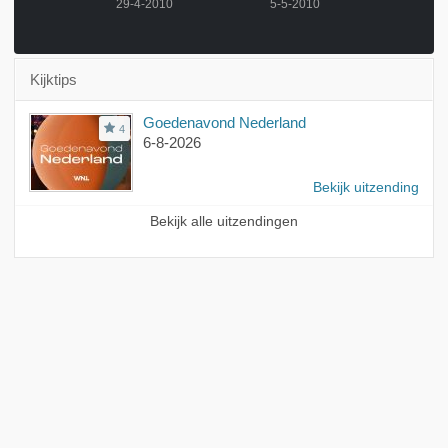
2010
29-4-2010
5-5-2010
6-5-
Kijktips
Goedenavond Nederland
4
6-8-2026
Bekijk uitzending
Bekijk alle uitzendingen