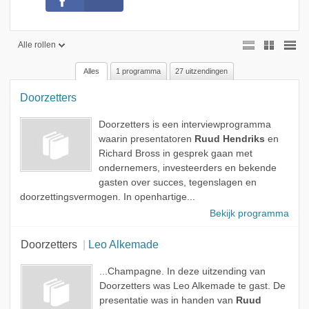
Alle rollen
Alles
1 programma
27 uitzendingen
Alle rollen
Doorzetters
Presentator
Gast
Doorzetters is een interviewprogramma
waarin presentatoren
Ruud Hendriks
en
Richard Bross in gesprek gaan met
ondernemers, investeerders en bekende
gasten over succes, tegenslagen en
doorzettingsvermogen. In openhartige...
Bekijk programma
Doorzetters
Leo Alkemade
...Champagne. In deze uitzending van
Doorzetters was Leo Alkemade te gast. De
presentatie was in handen van
Ruud