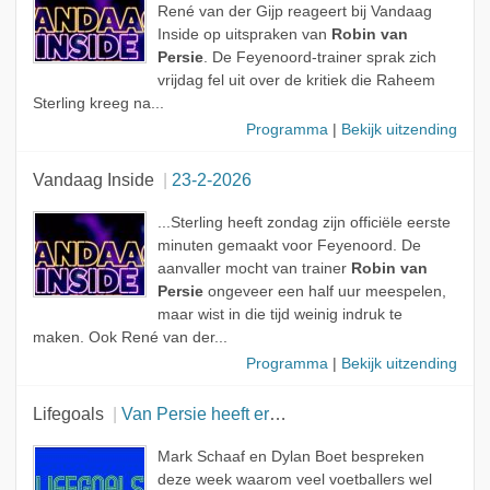
René van der Gijp reageert bij Vandaag
Inside op uitspraken van
Robin van
Persie
. De Feyenoord-trainer sprak zich
vrijdag fel uit over de kritiek die Raheem
Sterling kreeg na...
Programma
|
Bekijk uitzending
Vandaag Inside
23-2-2026
...Sterling heeft zondag zijn officiële eerste
minuten gemaakt voor Feyenoord. De
aanvaller mocht van trainer
Robin van
Persie
ongeveer een half uur meespelen,
maar wist in die tijd weinig indruk te
maken. Ook René van der...
Programma
|
Bekijk uitzending
Lifegoals
Van Persie heeft er gewoon een zooi van gemaakt!
Mark Schaaf en Dylan Boet bespreken
deze week waarom veel voetballers wel