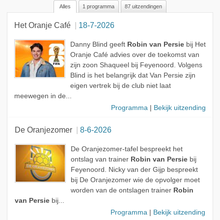
Alles
1 programma
87 uitzendingen
Alle rollen
Het Oranje Café
18-7-2026
Geen rol
Gast
Danny Blind geeft
Robin van Persie
bij Het
Oranje Café advies over de toekomst van
Onderwerp
zijn zoon Shaqueel bij Feyenoord. Volgens
Blind is het belangrijk dat Van Persie zijn
eigen vertrek bij de club niet laat
meewegen in de...
Programma
|
Bekijk uitzending
De Oranjezomer
8-6-2026
De Oranjezomer-tafel bespreekt het
ontslag van trainer
Robin van Persie
bij
Feyenoord. Nicky van der Gijp bespreekt
bij De Oranjezomer wie de opvolger moet
worden van de ontslagen trainer
Robin
van Persie
bij...
Programma
|
Bekijk uitzending