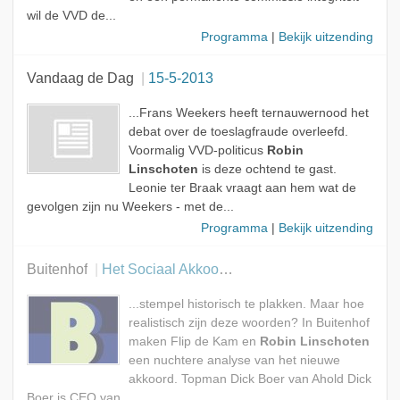
wil de VVD de...
Programma
|
Bekijk uitzending
Vandaag de Dag
15-5-2013
...Frans Weekers heeft ternauwernood het
debat over de toeslagfraude overleefd.
Voormalig VVD-politicus
Robin
Linschoten
is deze ochtend te gast.
Leonie ter Braak vraagt aan hem wat de
gevolgen zijn nu Weekers - met de...
Programma
|
Bekijk uitzending
Buitenhof
Het Sociaal Akkoord, Europol & Ahold
...stempel historisch te plakken. Maar hoe
realistisch zijn deze woorden? In Buitenhof
maken Flip de Kam en
Robin Linschoten
een nuchtere analyse van het nieuwe
akkoord. Topman Dick Boer van Ahold Dick
Boer is CEO van...