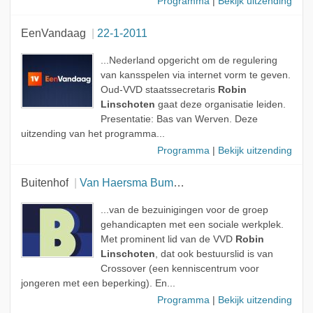
Programma
|
Bekijk uitzending
EenVandaag
22-1-2011
...Nederland opgericht om de regulering
van kansspelen via internet vorm te geven.
Oud-VVD staatssecretaris
Robin
Linschoten
gaat deze organisatie leiden.
Presentatie: Bas van Werven. Deze
uitzending van het programma...
Programma
|
Bekijk uitzending
Buitenhof
Van Haersma Buma, het IMF en sociale hervormingen
...van de bezuinigingen voor de groep
gehandicapten met een sociale werkplek.
Met prominent lid van de VVD
Robin
Linschoten
, dat ook bestuurslid is van
Crossover (een kenniscentrum voor
jongeren met een beperking). En...
Programma
|
Bekijk uitzending