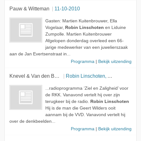
Pauw & Witteman
11-10-2010
Gasten: Martien Kuitenbrouwer, Ella
Vogelaar,
Robin Linschoten
en Liduine
Zumpolle. Martien Kuitenbrouwer
Afgelopen donderdag overleed een 66-
jarige medewerker van een juwelierszaak
aan de Jan Evertsenstraat in...
Programma
|
Bekijk uitzending
Knevel & Van den Brink
Robin Linschoten, Antoine Bodar, Naema Tahir en Peter R. de Vries
...radioprogramma ‘Ziel en Zaligheid’ voor
de RKK. Vanavond vertelt hij over zijn
terugkeer bij de radio.
Robin Linschoten
Hij is de man die Geert Wilders ooit
aannam bij de VVD. Vanavond vertelt hij
over de denkbeelden...
Programma
|
Bekijk uitzending