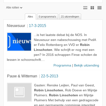
Alle rollen
Alles
0 programma's
21 uitzendingen
Alle rollen
Nieuwsuur
17-3-2015
Gast
Onderwerp
...is het laatste debat bij de NOS. In
Nieuwsuur een nabeschouwing met PvdA
er Felix Rottenberg en VVD er
Robin
Linschoten
. Wie schrijft er nog met een
pen? In 2016 schrappen Finse scholen de
lessen in schoonschrift....
Programma
|
Bekijk uitzending
Pauw & Witteman
22-5-2013
Gasten: Renske Leijten, Paul van Geest,
Robin Linschoten
, Rob Doeve en Mijntje
Pluimers.
Robin Linschoten
en Mijntje
Pluimers Met behulp van een gedragscode
en een permanente commissie integriteit