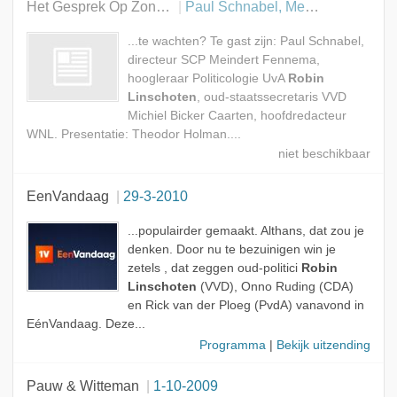
Het Gesprek Op Zondag
Paul Schnabel, Meindert Fennema, Robin Linschoten en Michiel Bicker Caarten
...te wachten? Te gast zijn: Paul Schnabel,
directeur SCP Meindert Fennema,
hoogleraar Politicologie UvA
Robin
Linschoten
, oud-staatssecretaris VVD
Michiel Bicker Caarten, hoofdredacteur
WNL. Presentatie: Theodor Holman....
EenVandaag
29-3-2010
...populairder gemaakt. Althans, dat zou je
denken. Door nu te bezuinigen win je
zetels , dat zeggen oud-politici
Robin
Linschoten
(VVD), Onno Ruding (CDA)
en Rick van der Ploeg (PvdA) vanavond in
EénVandaag. Deze...
Programma
|
Bekijk uitzending
Pauw & Witteman
1-10-2009