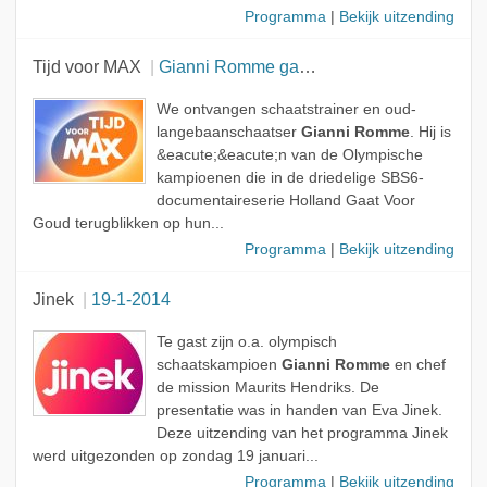
Programma
|
Bekijk uitzending
Tijd voor MAX
Gianni Romme gaat weer voor goud
We ontvangen schaatstrainer en oud-
langebaanschaatser
Gianni Romme
. Hij is
&eacute;&eacute;n van de Olympische
kampioenen die in de driedelige SBS6-
documentaireserie Holland Gaat Voor
Goud terugblikken op hun...
Programma
|
Bekijk uitzending
Jinek
19-1-2014
Te gast zijn o.a. olympisch
schaatskampioen
Gianni Romme
en chef
de mission Maurits Hendriks. De
presentatie was in handen van Eva Jinek.
Deze uitzending van het programma Jinek
werd uitgezonden op zondag 19 januari...
Programma
|
Bekijk uitzending