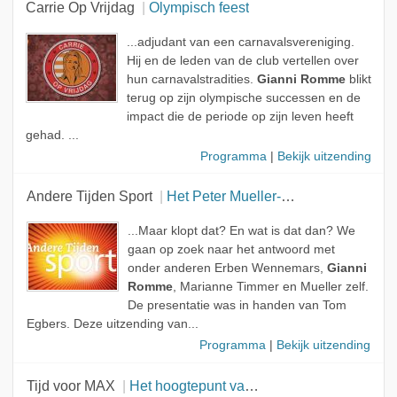
Carrie Op Vrijdag
Olympisch feest
Geen rol
Gast
...adjudant van een carnavalsvereniging.
Hij en de leden van de club vertellen over
Onderwerp
hun carnavalstradities.
Gianni Romme
blikt
terug op zijn olympische successen en de
impact die de periode op zijn leven heeft
gehad. ...
Programma
|
Bekijk uitzending
Andere Tijden Sport
Het Peter Mueller-effect
...Maar klopt dat? En wat is dat dan? We
gaan op zoek naar het antwoord met
onder anderen Erben Wennemars,
Gianni
Romme
, Marianne Timmer en Mueller zelf.
De presentatie was in handen van Tom
Egbers. Deze uitzending van...
Programma
|
Bekijk uitzending
Tijd voor MAX
Het hoogtepunt van het schaatsseizoen