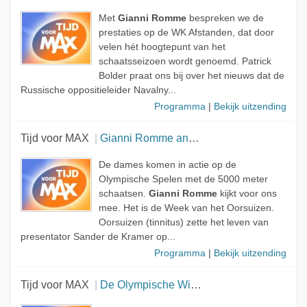
Met
Gianni Romme
bespreken we de
prestaties op de WK Afstanden, dat door
velen hét hoogtepunt van het
schaatsseizoen wordt genoemd. Patrick
Bolder praat ons bij over het nieuws dat de
Russische oppositieleider Navalny...
Programma
|
Bekijk uitzending
Tijd voor MAX
Gianni Romme analyseert de 5000 meter schaatsen vrouwen
De dames komen in actie op de
Olympische Spelen met de 5000 meter
schaatsen.
Gianni Romme
kijkt voor ons
mee. Het is de Week van het Oorsuizen.
Oorsuizen (tinnitus) zette het leven van
presentator Sander de Kramer op...
Programma
|
Bekijk uitzending
Tijd voor MAX
De Olympische Winterspelen gaan van start!