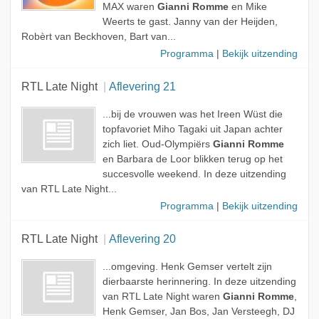
MAX waren
Gianni Romme
en Mike
Weerts te gast. Janny van der Heijden,
Robèrt van Beckhoven, Bart van...
Programma
|
Bekijk uitzending
RTL Late Night
Aflevering 21
...bij de vrouwen was het Ireen Wüst die
topfavoriet Miho Tagaki uit Japan achter
zich liet. Oud-Olympiërs
Gianni Romme
en Barbara de Loor blikken terug op het
succesvolle weekend. In deze uitzending
van RTL Late Night...
Programma
|
Bekijk uitzending
RTL Late Night
Aflevering 20
...omgeving. Henk Gemser vertelt zijn
dierbaarste herinnering. In deze uitzending
van RTL Late Night waren
Gianni Romme
,
Henk Gemser, Jan Bos, Jan Versteegh, DJ