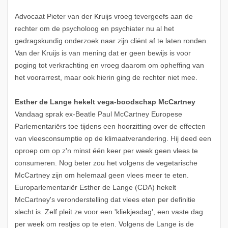
Advocaat Pieter van der Kruijs vroeg tevergeefs aan de
rechter om de psycholoog en psychiater nu al het
gedragskundig onderzoek naar zijn cliënt af te laten ronden.
Van der Kruijs is van mening dat er geen bewijs is voor
poging tot verkrachting en vroeg daarom om opheffing van
het voorarrest, maar ook hierin ging de rechter niet mee.
Esther de Lange hekelt vega-boodschap McCartney
Vandaag sprak ex-Beatle Paul McCartney Europese
Parlementariërs toe tijdens een hoorzitting over de effecten
van vleesconsumptie op de klimaatverandering. Hij deed een
oproep om op z'n minst één keer per week geen vlees te
consumeren. Nog beter zou het volgens de vegetarische
McCartney zijn om helemaal geen vlees meer te eten.
Europarlementariër Esther de Lange (CDA) hekelt
McCartney's veronderstelling dat vlees eten per definitie
slecht is. Zelf pleit ze voor een 'kliekjesdag', een vaste dag
per week om restjes op te eten. Volgens de Lange is de