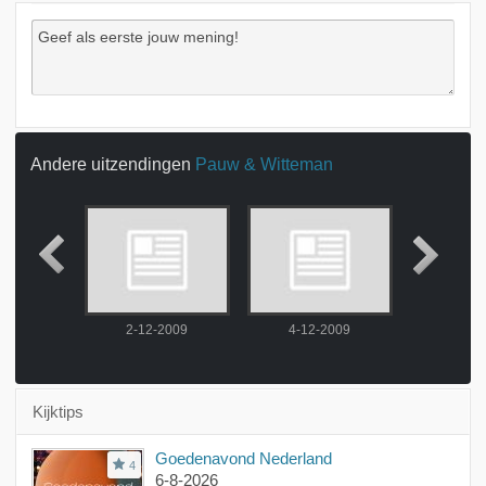
Andere uitzendingen
Pauw & Witteman
2009
2-12-2009
4-12-2009
7-12-
Kijktips
Goedenavond Nederland
4
6-8-2026