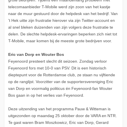
grote bedrijven. Tijdens een maandenlang probleem met
telecomaanbieder T-Mobile werd zijn zoon van het kastje
naar de muur gestuurd door de helpdesk van het bedrijf. Van
't Hek uitte zijn frustratie hierover via zijn Twitter-account en
al snel bleken duizenden van zijn volgers deze frustratie te
delen. De slechte helpdesk-ervaringen beperken zich niet tot
T-Mobile, maar komen bij de meeste grote bedrijven voor.
Eric van Dorp en Wouter Bos
Feyenoord presteert slecht dit seizoen. Zondag verloor
Feyenoord fors met 10-0 van PSV. Dit is een historisch
dieptepunt voor de Rotterdamse club, ze staan nu vijftiende
op de ranglijst. Voorzitter van de supportersvereniging Eric
van Dorp en voormalig politicus én Feyenoord-fan Wouter
Bos gaan in op het verlies van Feyenoord.
Deze uitzending van het programma Pauw & Witteman is
uitgezonden op maandag 25 oktober door de VARA en NTR.
Te gast waren Bram Moszkowicz, Eric van Dorp, Gerard