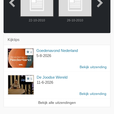
-2010
22-10-2010
26-10-2010
27-10
Kijktips
Goedenavond Nederland
4
5-8-2026
Bekijk uitzending
De Joodse Wereld
5
11-6-2026
Bekijk uitzending
Bekijk alle uitzendingen