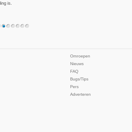
2
3
4
5
6
7
Omroepen
Nieuws
FAQ
Bugs/Tips
Pers
Adverteren