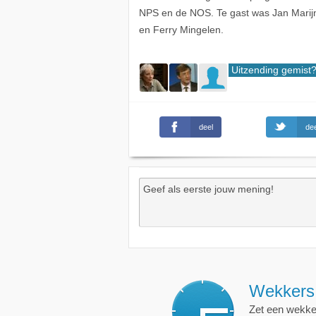
NPS en de NOS. Te gast was Jan Marijn
en Ferry Mingelen.
Uitzending gemist
deel
dee
Wekkers
, alt
Zet een wekker op een 