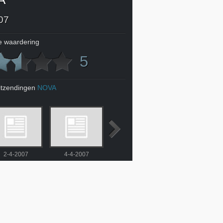
07
 waardering
5
itzendingen
NOVA
2-4-2007
4-4-2007
5-4-2007
6-4-2007