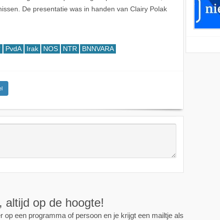
issen. De presentatie was in handen van Clairy Polak
?
PvdA
Irak
NOS
NTR
BNNVARA
l
ijd op de hoogte!
programma of persoon en je krijgt een mailtje als er een