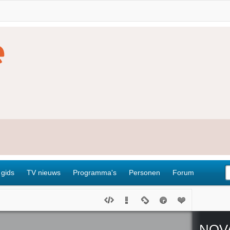
 gids
TV nieuws
Programma's
Personen
Forum
NOV