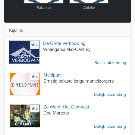
enstoel
Plakvlees
Olijfolie
Tover
Kijktips
De Grote Verbouwing
6
Whanganui Mid-Century
Bekijk uitzending
Meldpunt!
5
Ernstig belaste jonge mantelzorgers
Bekijk uitzending
Zo Wordt Het Gemaakt
5
Doc Martens
Bekijk uitzending