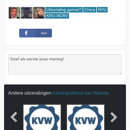
Uitzending gemist?
China
RVU
KRO-NCRV
deel
Andere uitzendingen
Keuringsdienst van Waarde