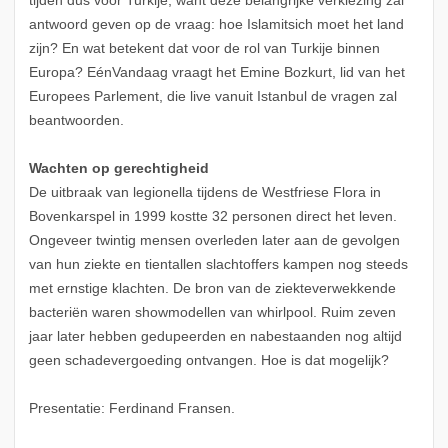
tijden dus voor Turkije, want deze belangrijke verkiezing zal
antwoord geven op de vraag: hoe Islamitsich moet het land
zijn? En wat betekent dat voor de rol van Turkije binnen
Europa? EénVandaag vraagt het Emine Bozkurt, lid van het
Europees Parlement, die live vanuit Istanbul de vragen zal
beantwoorden.
Wachten op gerechtigheid
De uitbraak van legionella tijdens de Westfriese Flora in
Bovenkarspel in 1999 kostte 32 personen direct het leven.
Ongeveer twintig mensen overleden later aan de gevolgen
van hun ziekte en tientallen slachtoffers kampen nog steeds
met ernstige klachten. De bron van de ziekteverwekkende
bacteriën waren showmodellen van whirlpool. Ruim zeven
jaar later hebben gedupeerden en nabestaanden nog altijd
geen schadevergoeding ontvangen. Hoe is dat mogelijk?
Presentatie: Ferdinand Fransen.