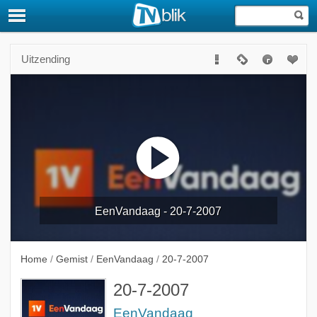
Uitzending
EenVandaag - 20-7-2007
Home
/
Gemist
/
EenVandaag
/
20-7-2007
20-7-2007
EenVandaag