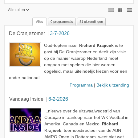
Alle rollen
Alles
0 programma's
81 uitzendingen
Alle rollen
De Oranjezomer
3-7-2026
Geen rol
Gast
Oud-toptennisser
Richard Krajicek
is te
gast bij De Oranjezomer en deelt zijn visie
Onderwerp
op de manier waarop Nederland moet
omgaan met spelers die hier worden
Deskundige
opgeleid, maar uiteindelijk kiezen voor een
ander nationaal...
Programma
|
Bekijk uitzending
Vandaag Inside
6-2-2026
...nieuws over de uitzwaaiwedstrijd van
Curaçao in aanloop naar het WK Voetbal in
Amerika, Canada en Mexico.
Richard
Krajicek
, toernooidirecteur van de ABN
AMRO Open in Rotterdam, weet niet wat