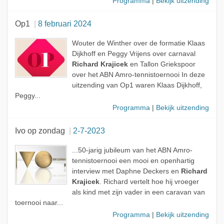
Programma
|
Bekijk uitzending
Op1
8 februari 2024
Wouter de Winther over de formatie Klaas
Dijkhoff en Peggy Vrijens over carnaval
Richard Krajicek
en Tallon Griekspoor
over het ABN Amro-tennistoernooi In deze
uitzending van Op1 waren Klaas Dijkhoff,
Peggy...
Programma
|
Bekijk uitzending
Ivo op zondag
2-7-2023
...50-jarig jubileum van het ABN Amro-
tennistoernooi een mooi en openhartig
interview met Daphne Deckers en
Richard
Krajicek
. Richard vertelt hoe hij vroeger
als kind met zijn vader in een caravan van
toernooi naar...
Programma
|
Bekijk uitzending