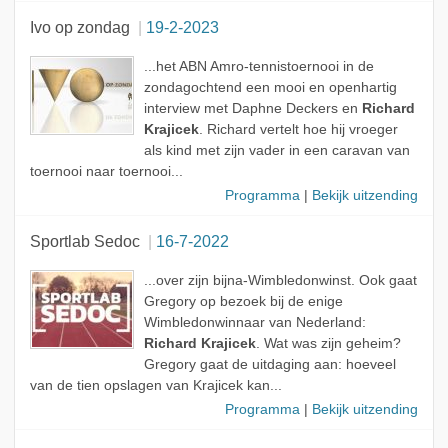
Ivo op zondag
19-2-2023
...het ABN Amro-tennistoernooi in de
zondagochtend een mooi en openhartig
interview met Daphne Deckers en
Richard
Krajicek
. Richard vertelt hoe hij vroeger
als kind met zijn vader in een caravan van
toernooi naar toernooi...
Programma
|
Bekijk uitzending
Sportlab Sedoc
16-7-2022
...over zijn bijna-Wimbledonwinst. Ook gaat
Gregory op bezoek bij de enige
Wimbledonwinnaar van Nederland:
Richard Krajicek
. Wat was zijn geheim?
Gregory gaat de uitdaging aan: hoeveel
van de tien opslagen van Krajicek kan...
Programma
|
Bekijk uitzending