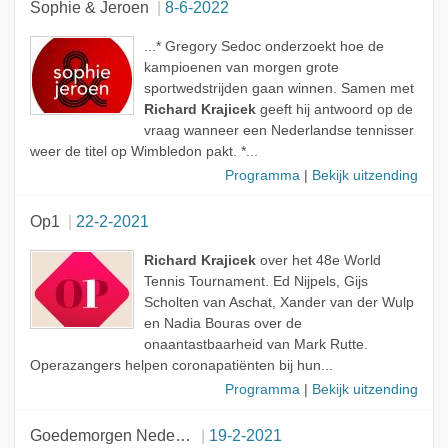
Sophie & Jeroen
8-6-2022
...* Gregory Sedoc onderzoekt hoe de
kampioenen van morgen grote
sportwedstrijden gaan winnen. Samen met
Richard Krajicek
geeft hij antwoord op de
vraag wanneer een Nederlandse tennisser
weer de titel op Wimbledon pakt. *...
Programma
|
Bekijk uitzending
Op1
22-2-2021
Richard Krajicek
over het 48e World
Tennis Tournament. Ed Nijpels, Gijs
Scholten van Aschat, Xander van der Wulp
en Nadia Bouras over de
onaantastbaarheid van Mark Rutte.
Operazangers helpen coronapatiënten bij hun...
Programma
|
Bekijk uitzending
Goedemorgen Nederland
19-2-2021