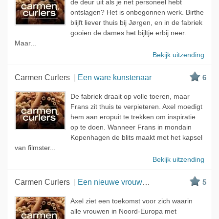
de deur uit als je net personeel hebt
ontslagen? Het is onbegonnen werk. Birthe
blijft liever thuis bij Jørgen, en in de fabriek
gooien de dames het bijltje erbij neer.
Maar...
Bekijk uitzending
Carmen Curlers
Een ware kunstenaar
6
De fabriek draait op volle toeren, maar
Frans zit thuis te verpieteren. Axel moedigt
hem aan eropuit te trekken om inspiratie
op te doen. Wanneer Frans in mondain
Kopenhagen de blits maakt met het kapsel
van filmster...
Bekijk uitzending
Carmen Curlers
Een nieuwe vrouw in tien minuten
5
Axel ziet een toekomst voor zich waarin
alle vrouwen in Noord-Europa met