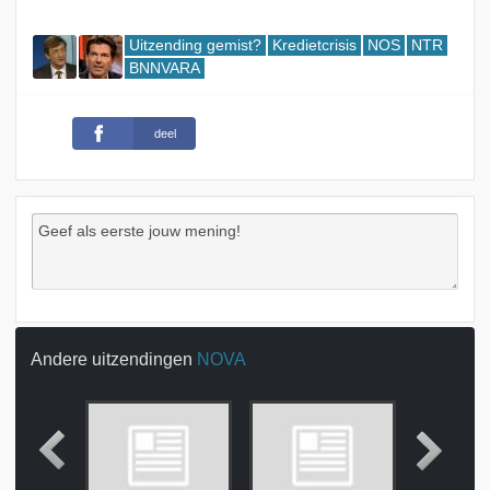
Uitzending gemist?
Kredietcrisis
NOS
NTR
BNNVARA
deel
Andere uitzendingen
NOVA