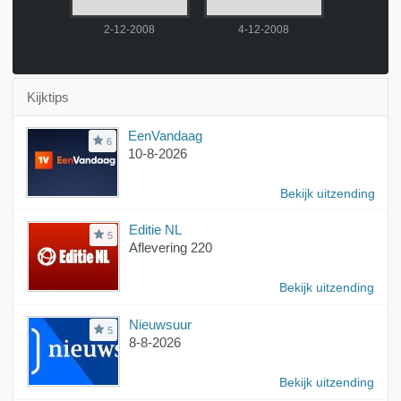
2008
2-12-2008
4-12-2008
5-12-
Kijktips
EenVandaag
6
10-8-2026
Bekijk uitzending
Editie NL
5
Aflevering 220
Bekijk uitzending
Nieuwsuur
5
8-8-2026
Bekijk uitzending