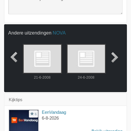
Andere uitzendingen
NOVA
2008
21-6-2008
24-6-2008
25-6-
Kijktips
EenVandaag
6
6-8-2026