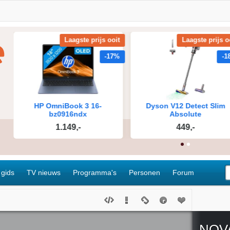
 gids
TV nieuws
Programma's
Personen
Forum
NOV