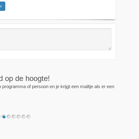
l
ijd op de hoogte!
programma of persoon en je krijgt een mailtje als er een
2
3
4
5
6
7