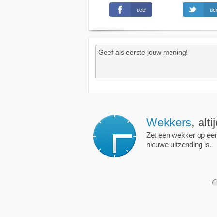
deel
dee
Wekkers
, alt
Zet een wekker op een 
nieuwe uitzending is.
1