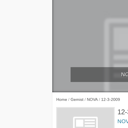
NO
6-3-2
Home
/
Gemist
/
NOVA
/
12-3-2009
12-
NO