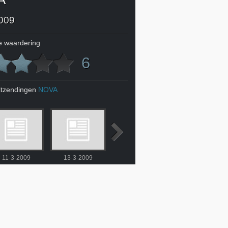
009
 waardering
6
itzendingen
NOVA
11-3-2009
13-3-2009
14-3-2009
16-3-2009