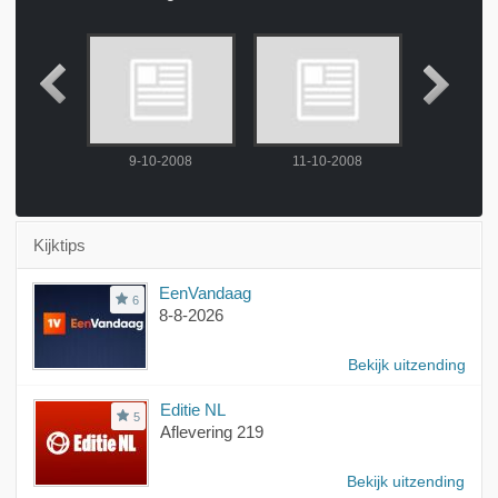
2008
9-10-2008
11-10-2008
13-10
Kijktips
EenVandaag
6
8-8-2026
Bekijk uitzending
Editie NL
5
Aflevering 219
Bekijk uitzending