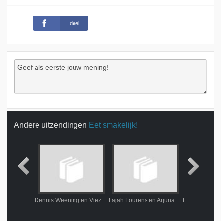
deel
Andere uitzendingen
Eet smakelijk!
2009
Dennis Weening en Vieze Fur
Fajah Lourens en Arjuna Schiks