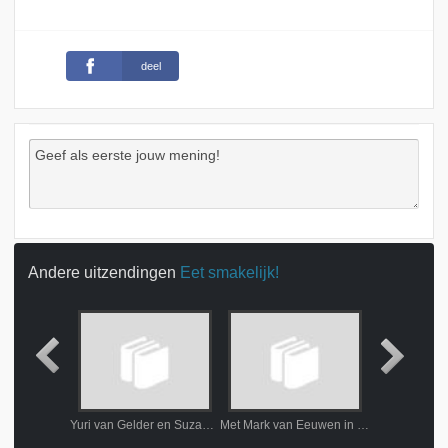
deel
Andere uitzendingen
Eet smakelijk!
Roddy
Yuri van Gelder en Suzanne Harmes
Met Mark van Eeuwen in Schotland
Met Don Diabl