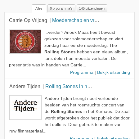
Alles
0 programma's
145 uitzendingen
Alle rollen
Carrie Op Vrijdag
Moederschap en vrijheid
Geen rol
Presentator
...verder? Anouk Maas heeft bewust
gekozen voor solomoederschap en viert
Gast
zondag haar eerste moederdag. The
Rolling Stones
hebben een nieuw album,
Onderwerp
fans delen hun mooiste verhalen. De
Muzikant
presentatie was in handen van Carrie...
Programma
|
Bekijk uitzending
Andere Tijden
Rolling Stones in het Kurhaus
Andere Tijden brengt nooit vertoonde
beelden van het roemruchte concert van
de
Rolling Stones
in het Kurhaus. De zaal
wordt afgebroken door het publiek dat door
het dolle is. Door gebruik te maken van
ruw filmmateriaal...
Programma
|
Bekijk uitzending