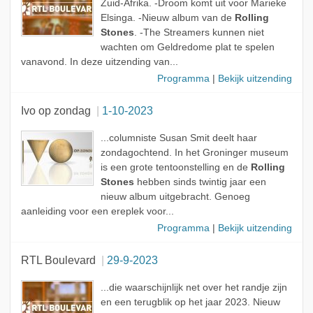
Zuid-Afrika. -Droom komt uit voor Marieke
Elsinga. -Nieuw album van de
Rolling
Stones
. -The Streamers kunnen niet
wachten om Geldredome plat te spelen
vanavond. In deze uitzending van...
Programma
|
Bekijk uitzending
Ivo op zondag
1-10-2023
...columniste Susan Smit deelt haar
zondagochtend. In het Groninger museum
is een grote tentoonstelling en de
Rolling
Stones
hebben sinds twintig jaar een
nieuw album uitgebracht. Genoeg
aanleiding voor een ereplek voor...
Programma
|
Bekijk uitzending
RTL Boulevard
29-9-2023
...die waarschijnlijk net over het randje zijn
en een terugblik op het jaar 2023. Nieuw