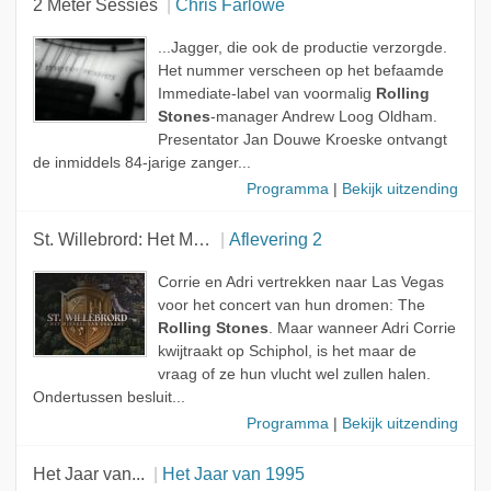
2 Meter Sessies
Chris Farlowe
...Jagger, die ook de productie verzorgde.
Het nummer verscheen op het befaamde
Immediate-label van voormalig
Rolling
Stones
-manager Andrew Loog Oldham.
Presentator Jan Douwe Kroeske ontvangt
de inmiddels 84-jarige zanger...
Programma
|
Bekijk uitzending
St. Willebrord: Het Mirakel Van Brabant
Aflevering 2
Corrie en Adri vertrekken naar Las Vegas
voor het concert van hun dromen: The
Rolling Stones
. Maar wanneer Adri Corrie
kwijtraakt op Schiphol, is het maar de
vraag of ze hun vlucht wel zullen halen.
Ondertussen besluit...
Programma
|
Bekijk uitzending
Het Jaar van...
Het Jaar van 1995