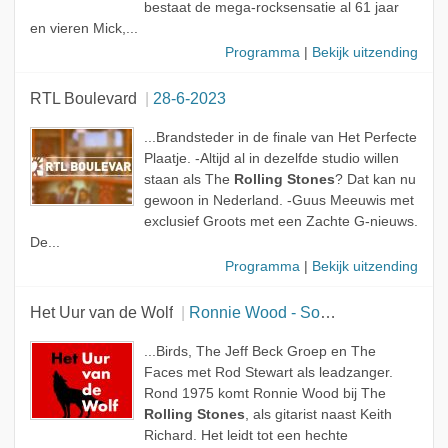
bestaat de mega-rocksensatie al 61 jaar
en vieren Mick,...
Programma
|
Bekijk uitzending
RTL Boulevard
28-6-2023
...Brandsteder in de finale van Het Perfecte
Plaatje. -Altijd al in dezelfde studio willen
staan als The
Rolling Stones
? Dat kan nu
gewoon in Nederland. -Guus Meeuwis met
exclusief Groots met een Zachte G-nieuws.
De...
Programma
|
Bekijk uitzending
Het Uur van de Wolf
Ronnie Wood - Somebody Up There Likes Me
...Birds, The Jeff Beck Groep en The
Faces met Rod Stewart als leadzanger.
Rond 1975 komt Ronnie Wood bij The
Rolling Stones
, als gitarist naast Keith
Richard. Het leidt tot een hechte