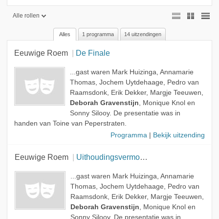
Alle rollen
Alles
1 programma
14 uitzendingen
Alle rollen
Eeuwige Roem
De Finale
Geen rol
Gast
...gast waren Mark Huizinga, Annamarie
Thomas, Jochem Uytdehaage, Pedro van
Raamsdonk, Erik Dekker, Margje Teeuwen,
Deborah Gravenstijn
, Monique Knol en
Sonny Silooy. De presentatie was in
handen van Toine van Peperstraten.
Programma
|
Bekijk uitzending
Eeuwige Roem
Uithoudingsvermogen
...gast waren Mark Huizinga, Annamarie
Thomas, Jochem Uytdehaage, Pedro van
Raamsdonk, Erik Dekker, Margje Teeuwen,
Deborah Gravenstijn
, Monique Knol en
Sonny Silooy. De presentatie was in