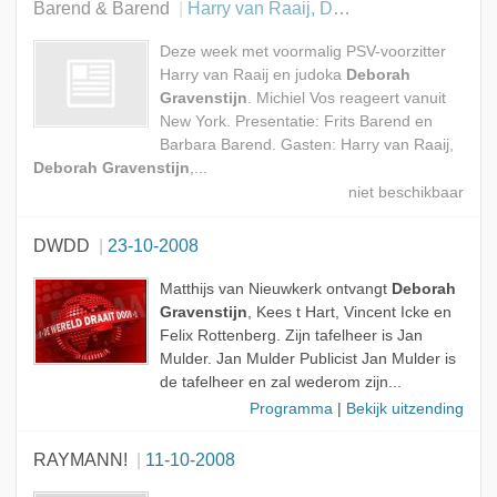
Barend & Barend
Harry van Raaij, Deborah Gravenstijn en Michiel Vos
Deze week met voormalig PSV-voorzitter
Harry van Raaij en judoka
Deborah
Gravenstijn
. Michiel Vos reageert vanuit
New York. Presentatie: Frits Barend en
Barbara Barend. Gasten: Harry van Raaij,
Deborah Gravenstijn
,...
DWDD
23-10-2008
Matthijs van Nieuwkerk ontvangt
Deborah
Gravenstijn
, Kees t Hart, Vincent Icke en
Felix Rottenberg. Zijn tafelheer is Jan
Mulder. Jan Mulder Publicist Jan Mulder is
de tafelheer en zal wederom zijn...
Programma
|
Bekijk uitzending
RAYMANN!
11-10-2008