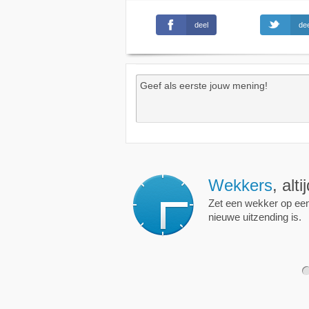
deel
dee
Wekkers
, alt
Zet een wekker op een 
nieuwe uitzending is.
1