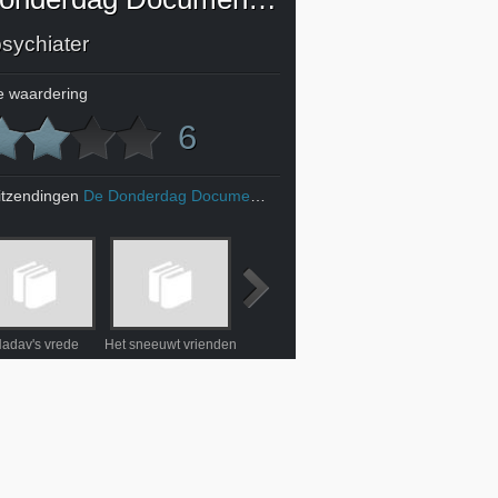
psychiater
 waardering
6
itzendingen
De Donderdag Documentaire
adav's vrede
Het sneeuwt vrienden
Vergeten toekomst
Dal der zuchten