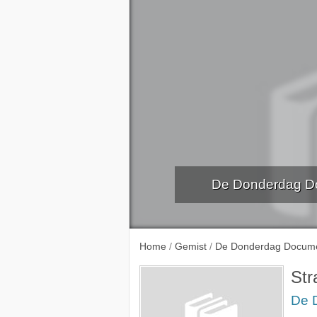
De Donderdag Doc
Tegen het 
Home
/
Gemist
/
De Donderdag Docume
Str
De 