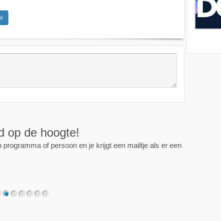
l
ijd op de hoogte!
programma of persoon en je krijgt een mailtje als er een
2
3
4
5
6
7