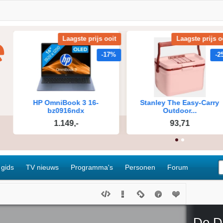
 gids
TV nieuws
Programma's
Personen
Forum