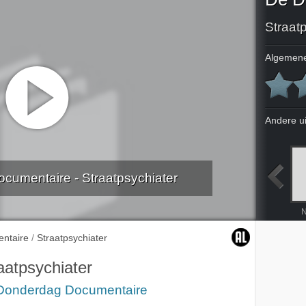
Straat
Algemene
Andere u
umentaire - Straatpsychiater
vergeten
Dolle Zina
Verdrietig is verleden tijd
Voor de zondvloed
N
ntaire
/
Straatpsychiater
aatpsychiater
Donderdag Documentaire