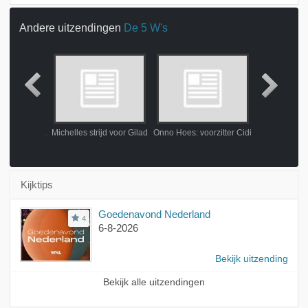
Andere uitzendingen
De 5 W's
Grishaver en de namenwand
Michelles strijd voor Gilad
Onno Hoes: voorzitter Cidi
Andere Ach
Kijktips
Goedenavond Nederland
4
6-8-2026
Bekijk uitzending
Bekijk alle uitzendingen