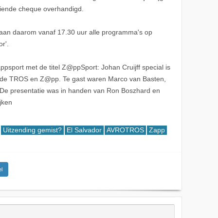
iende cheque overhandigd.
taan daarom vanaf 17.30 uur alle programma's op
r'.
sport met de titel Z@ppSport: Johan Cruijff special is
 de TROS en Z@pp. Te gast waren Marco van Basten,
 De presentatie was in handen van Ron Boszhard en
jken
Uitzending gemist?
El Salvador
AVROTROS
Zapp
l