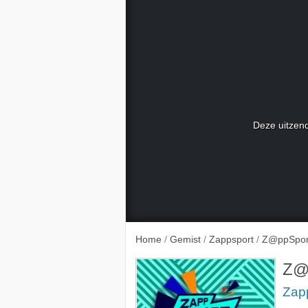
Deze uitzend
25-3-
Home
/
Gemist
/
Zappsport
/
Z@ppSport:
Z@p
Zap