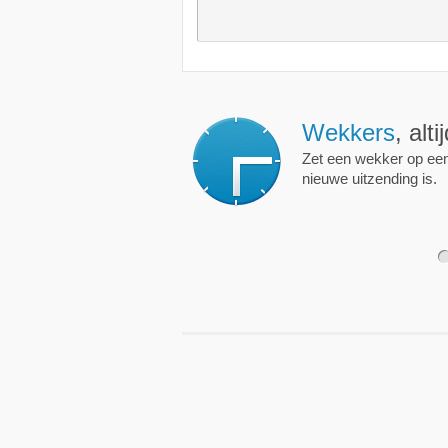
Wekkers
, alt
Zet een wekker op een 
nieuwe uitzending is.
1