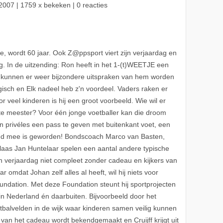
2007
| 1759 x bekeken | 0 reacties
e, wordt 60 jaar. Ook Z@ppsport viert zijn verjaardag en
ng. In de uitzending: Ron heeft in het 1-(t)WEETJE een
cht kunnen er weer bijzondere uitspraken van hem worden
ogisch en Elk nadeel heb z'n voordeel. Vaders raken er
or veel kinderen is hij een groot voorbeeld. Wie wil er
te meester? Voor één jonge voetballer kan die droom
en privéles een pass te geven met buitenkant voet, een
md mee is geworden! Bondscoach Marco van Basten,
Klaas Jan Huntelaar spelen een aantal andere typische
en verjaardag niet compleet zonder cadeau en kijkers van
mdat Johan zelf alles al heeft, wil hij niets voor
Foundation. Met deze Foundation steunt hij sportprojecten
n Nederland én daarbuiten. Bijvoorbeeld door het
etbalvelden in de wijk waar kinderen samen veilig kunnen
van het cadeau wordt bekendgemaakt en Cruijff krijgt uit