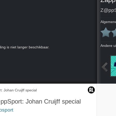
Z@ppSp
Algemene
Andere u
ing is niet langer beschikbaar.
2007
1-4-2007
8-4-2007
15-4-2007
 Johan Cruijff special
pSport: Johan Cruijff special
psport