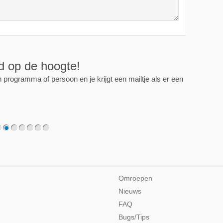
ijd op de hoogte!
programma of persoon en je krijgt een mailtje als er een
2
3
4
5
6
7
Omroepen
Nieuws
FAQ
Bugs/Tips