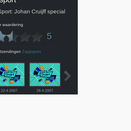
ort: Johan Cruijff special
 waardering
5
itzendingen
Zappsport
22-4-2007
28-4-2007
29-4-2007
5-5-2007