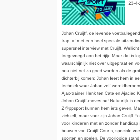
23-4-
Johan Cruijff, de levende voetballegend
trapt af met een heel speciale uitzendi
supersnel interview met Cruijff. Welli
toegevoegd aan het rijtje Maar dat is l
waarschijnlijk niet over uitgepraat en vo
nou niet net zo goed worden als de gro
dichterbij komen: Johan leert hem in e
techniek waar Johan zelf wereldberoe
Ajax-trainer Henk ten Cate en Ajacied 
Johan Cruijff-moves na! Natuurlijk is e
Z@ppsport kunnen hem iets geven. Maar o
zichzelf, maar voor zijn Johan Cruijff 
voor kinderen met en zonder handicap i
bouwen van Cruijff Courts, speciale vo
sporten en spelen. De voorlopige stand 