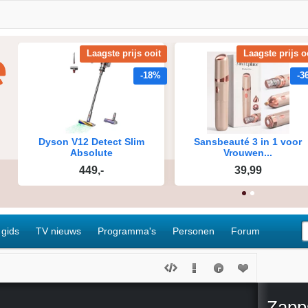
 gids
TV nieuws
Programma's
Personen
Forum
Zapp