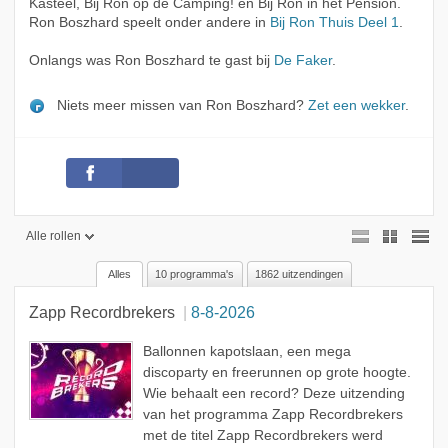
Kasteel, Bij Ron op de Camping! en Bij Ron in het Pension.
Ron Boszhard speelt onder andere in
Bij Ron Thuis Deel 1
.
Onlangs was Ron Boszhard te gast bij
De Faker
.
Niets meer missen van Ron Boszhard?
Zet een wekker
.
Alle rollen
Alles
10 programma's
1862 uitzendingen
Alle rollen
Zapp Recordbrekers
8-8-2026
Geen rol
Presentator
Ballonnen kapotslaan, een mega
discoparty en freerunnen op grote hoogte.
Gast
Wie behaalt een record? Deze uitzending
van het programma Zapp Recordbrekers
Acteur
met de titel Zapp Recordbrekers werd