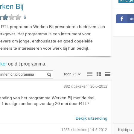
RTL ge
ken Bij
6
de
t RTL programma Werken Bij presenteren bedrijven zich
erkgever. Het programma is een instrument voor
evers om jonge, enthousiaste en goed opgeleide
emers te interesseren voor werk bij hun bedrijf.
ker
op dit programma.
Toon 25
Toon 25
882 x bekeken | 20-5-2012
Toon 50
ending van het programma Werken Bij met de titel
g 1 is uitgezonden op zondag 20 mei door RTL7.
Toon 75
Bekijk uitzending
Kijktips
1255 x bekeken | 14-5-2012