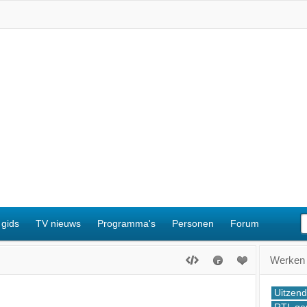
 gids
TV nieuws
Programma's
Personen
Forum
Werken B
Uitzend