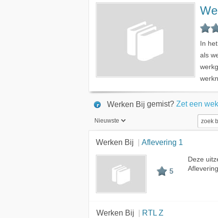
Wer
In he
als w
werkg
werkn
gemist?
Zet een wek
Werken Bij
Nieuwste
Nieuwste
Werken Bij
Aflevering 1
Beste
Deze uitz
Afleverin
Meest bekeken
5
A - Z
Werken Bij
RTL Z