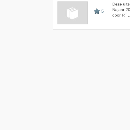
Deze uitz
Najaar 20
5
door RTL