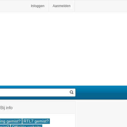
Inloggen
Aanmelden
ij info
ing gemist?
RTL7 gemist?