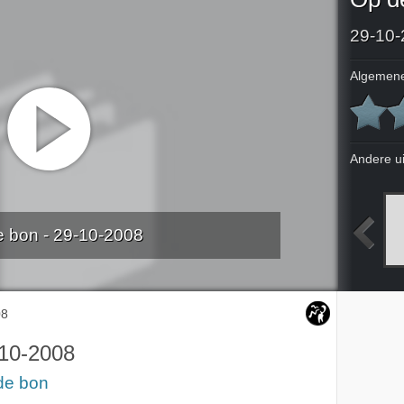
29-10-
Algemene
Andere u
 bon - 29-10-2008
ing 1
10-9-2008
24-9-2008
8-10-2008
08
10-2008
de bon