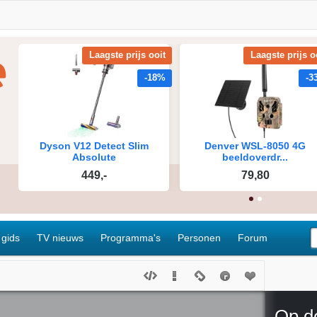
 gids
TV nieuws
Programma's
Personen
Forum
Op d