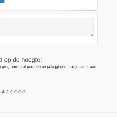
ijd op de hoogte!
programma of persoon en je krijgt een mailtje als er een
2
3
4
5
6
7