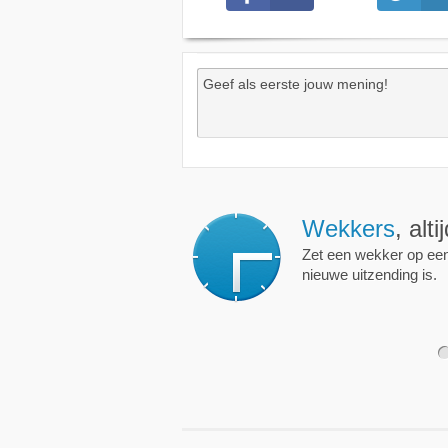
Wekkers
, alt
Zet een wekker op een 
nieuwe uitzending is.
1