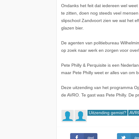
Ondanks het feit dat iedereen wel weet 
te zitten, doen nog steeds veel mensen
slipschool Zandvoort zien we wat het eff
glazen bier.
De agenten van politiebureau Wilhelmi
op zoek naar werk en zorgen voor overl
Pete Philly & Perquisite is een Nederla
maar Pete Philly weet er alles van om bo
Deze uitzending van het programma Op
de AVRO. Te gast was Pete Philly. De p
Uitzending gemist?
AVR
deel
dee