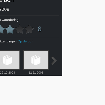
2008
 waardering
6
itzendingen
Op de bon
15-10-2008
12-11-2008
19-11-2008
4-1-2009