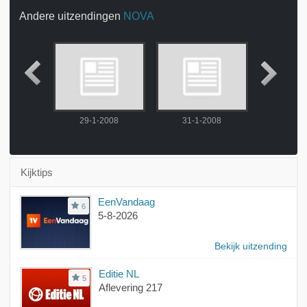
Andere uitzendingen
NOVA
2008
29-1-2008
31-1-2008
1-2-
Kijktips
EenVandaag
6
5-8-2026
Bekijk uitzending
Editie NL
5
Aflevering 217