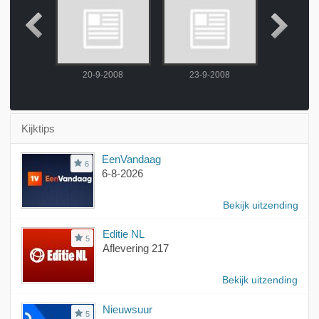
2008
20-9-2008
23-9-2008
24-9-
Kijktips
EenVandaag
6
6-8-2026
Bekijk uitzending
Editie NL
5
Aflevering 217
Bekijk uitzending
Nieuwsuur
5