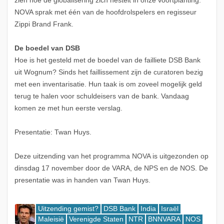
zien hoe de globalisering zich nestelt in onze voortplanting.
NOVA sprak met één van de hoofdrolspelers en regisseur
Zippi Brand Frank.
De boedel van DSB
Hoe is het gesteld met de boedel van de failliete DSB Bank
uit Wognum? Sinds het faillissement zijn de curatoren bezig
met een inventarisatie. Hun taak is om zoveel mogelijk geld
terug te halen voor schuldeisers van de bank. Vandaag
komen ze met hun eerste verslag.
Presentatie: Twan Huys.
Deze uitzending van het programma NOVA is uitgezonden op
dinsdag 17 november door de VARA, de NPS en de NOS. De
presentatie was in handen van Twan Huys.
Uitzending gemist?
DSB Bank
India
Israël
Maleisië
Verenigde Staten
NTR
BNNVARA
NOS