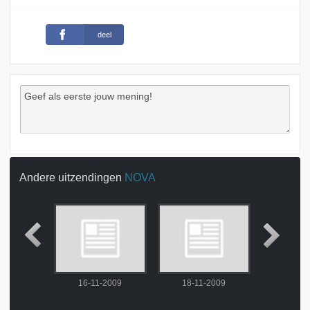
deel
Andere uitzendingen
NOVA
-2009
16-11-2009
18-11-2009
19-11