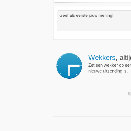
Wekkers
, alt
Zet een wekker op een 
nieuwe uitzending is.
1