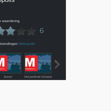
 waardering
6
itzendingen
Metropolis
Jezus!
Het perfecte lichaam
Krasse knarren
Dierenliefde