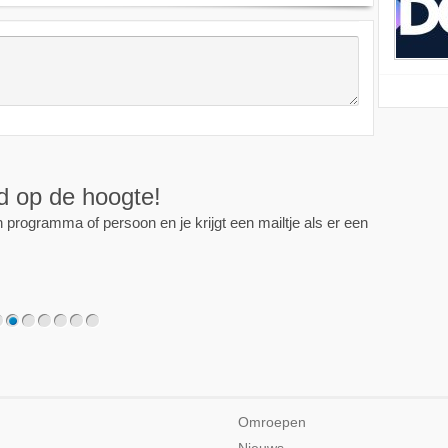
ijd op de hoogte!
programma of persoon en je krijgt een mailtje als er een
2
3
4
5
6
7
Omroepen