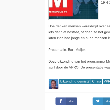
19-4-
Hoe denken mensen wereldwijd over sek
iets dat niet bestaat, of doen ze het 
laten zien hoe jonge én oude mensen in
Presentatie: Bart Meijer.
Deze uitzending van het programma Met
april door de VPRO. De presentatie was
Uitzending gemist?
China
VPR
deel
dee