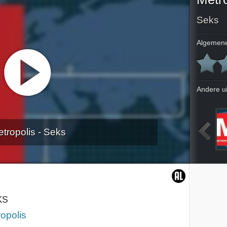
Seks
Algemene
Andere u
tropolis - Seks
liefde
Dating
Winnaars en verliezers van de crisis
Wereld vol drugs
ks
opolis