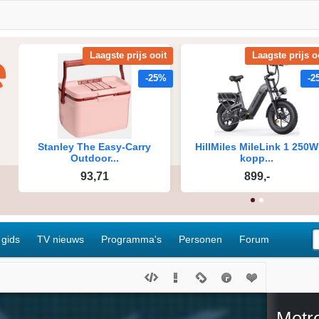
 gids
TV nieuws
Programma's
Personen
Forum
Metro