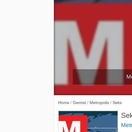
Me
Betaalde 
Home
/
Gemist
/
Metropolis
/
Seks
Se
Metr