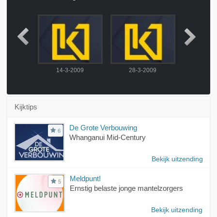
2009
14-3-2009
28-3-2009
4-4-
Kijktips
De Grote Verbouwing
6
Whanganui Mid-Century
Bekijk uitzending
Meldpunt!
5
Ernstig belaste jonge mantelzorgers
Bekijk uitzending