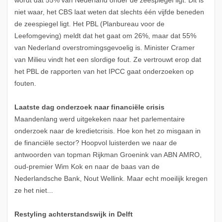
wordt dat 55% van Nederland onder de zeespiegel ligt. Dit is
niet waar, het CBS laat weten dat slechts één vijfde beneden
de zeespiegel ligt. Het PBL (Planbureau voor de
Leefomgeving) meldt dat het gaat om 26%, maar dat 55%
van Nederland overstromingsgevoelig is. Minister Cramer
van Milieu vindt het een slordige fout. Ze vertrouwt erop dat
het PBL de rapporten van het IPCC gaat onderzoeken op
fouten.
Laatste dag onderzoek naar financiële crisis
Maandenlang werd uitgekeken naar het parlementaire
onderzoek naar de kredietcrisis. Hoe kon het zo misgaan in
de financiële sector? Hoopvol luisterden we naar de
antwoorden van topman Rijkman Groenink van ABN AMRO,
oud-premier Wim Kok en naar de baas van de
Nederlandsche Bank, Nout Wellink. Maar echt moeilijk kregen
ze het niet...
Restyling achterstandswijk in Delft