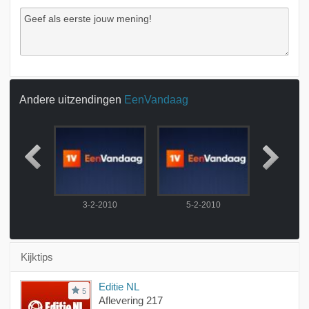
Andere uitzendingen
EenVandaag
2010
3-2-2010
5-2-2010
6-2-
Kijktips
Editie NL
5
Aflevering 217