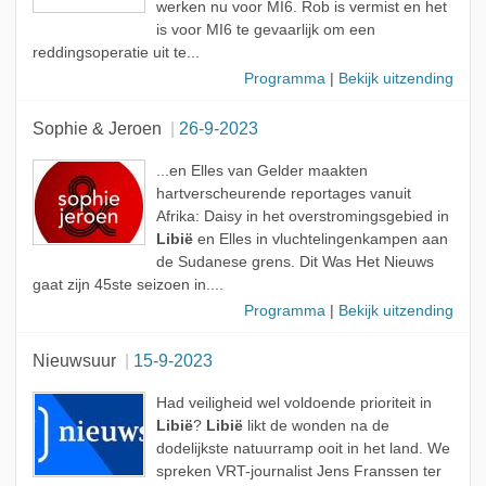
werken nu voor MI6. Rob is vermist en het
is voor MI6 te gevaarlijk om een
reddingsoperatie uit te...
Programma
|
Bekijk uitzending
Sophie & Jeroen
26-9-2023
...en Elles van Gelder maakten
hartverscheurende reportages vanuit
Afrika: Daisy in het overstromingsgebied in
Libië
en Elles in vluchtelingenkampen aan
de Sudanese grens. Dit Was Het Nieuws
gaat zijn 45ste seizoen in....
Programma
|
Bekijk uitzending
Nieuwsuur
15-9-2023
Had veiligheid wel voldoende prioriteit in
Libië
?
Libië
likt de wonden na de
dodelijkste natuurramp ooit in het land. We
spreken VRT-journalist Jens Franssen ter