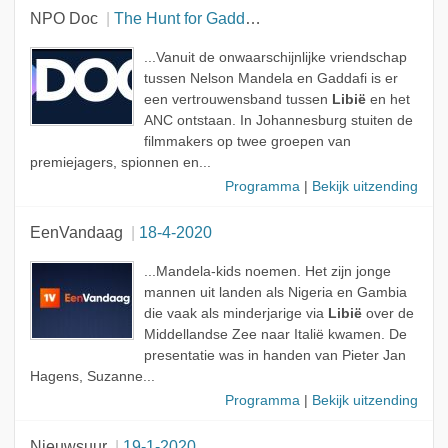
NPO Doc
The Hunt for Gaddafi's Billions
...Vanuit de onwaarschijnlijke vriendschap
tussen Nelson Mandela en Gaddafi is er
een vertrouwensband tussen
Libië
en het
ANC ontstaan. In Johannesburg stuiten de
filmmakers op twee groepen van
premiejagers, spionnen en...
Programma
|
Bekijk uitzending
EenVandaag
18-4-2020
...Mandela-kids noemen. Het zijn jonge
mannen uit landen als Nigeria en Gambia
die vaak als minderjarige via
Libië
over de
Middellandse Zee naar Italië kwamen. De
presentatie was in handen van Pieter Jan
Hagens, Suzanne...
Programma
|
Bekijk uitzending
Nieuwsuur
19-1-2020