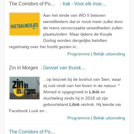
The Corridors of Power
Irak - Voor elk insect is er een bestrijdingsmiddel
Aan het einde van WO II beloven
wereldleiders dat er nooit meer zulke door
de mens veroorzaakte wreedheden zullen
plaatsvinden. Maar tijdens de Koude
Oorlog worden dergelijke beloften
regelmatig over het hoofd gezien in...
Programma
|
Bekijk uitzending
Zin in Morgen
Gevoel van thuiskomen
...op bezoek bij de boshut van Sien, waar
zij rust vindt van het leven in de natuur. *
Ahmed is opgegroeid in
Libië
en
vluchteling sinds hij in 2018 uit zijn
geboorteland
Libië
vertrok. Hij leerde via
Facebook Luuk en...
Programma
|
Bekijk uitzending
The Corridors of Power