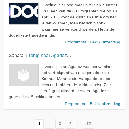
...weinig is er nog maar over van nummer
387, een van de 800 migranten die op 18
april 2015 voor de kust van
Libië
om het
leven kwamen, toen het schip zonk
waarmee ze vervoerd werden. Het is de
dodelijkste tragedie in de...
Programma
|
Bekijk uitzending
Sahara
Terug naar Agadez (Niger)
...woestijnstad Agadez was eeuwenlang
het vertrekpunt van reizigers door de
Sahara. Maar sinds Europa de routes
richting
Libië
en de Middellandse Zee
heeft geblokkeerd, verkeert Agadez in
grote crisis. Smokkelaars en...
Programma
|
Bekijk uitzending
1
2
3
4
. . .
12