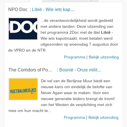
NPO Doc
Libië - Wie iets kapotmaakt, moet betalen
...de verantwoordelijkheid wordt gedeeld
met andere landen. Deze uitzending van
het programma 2Doc met de titel
Libië
-
Wie iets kapotmaakt, moet betalen werd
uitgezonden op woensdag 7 augustus door
de VPRO en de NTR.
Programma
|
Bekijk uitzending
The Corridors of Power
Bosnië - Onze militairen zijn geen speelgoedsoldaatjes
De val van de Berlijnse Muur biedt een
nieuwe kans om eindelijk de belofte van
Never Again waar te maken. Voor een
nieuwe generatie leiders brengt de triomf
van het Westen de verplichting met zich
mee om hun macht te...
Programma
|
Bekijk uitzending