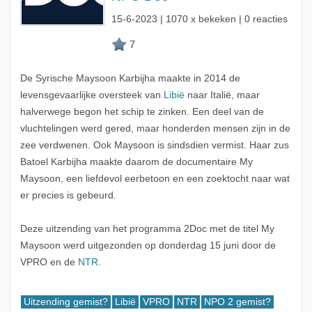
15-6-2023
| 1070 x bekeken | 0 reacties
De Syrische Maysoon Karbijha maakte in 2014 de
levensgevaarlijke oversteek van
Libië
naar Italië, maar
halverwege begon het schip te zinken. Een deel van de
vluchtelingen werd gered, maar honderden mensen zijn in de
zee verdwenen. Ook Maysoon is sindsdien vermist. Haar zus
Batoel Karbijha maakte daarom de documentaire My
Maysoon, een liefdevol eerbetoon en een zoektocht naar wat
er precies is gebeurd.
Deze uitzending van het programma 2Doc met de titel My
Maysoon werd uitgezonden op donderdag 15 juni door de
VPRO en de
NTR
.
Uitzending gemist?
Libië
VPRO
NTR
NPO 2 gemist?