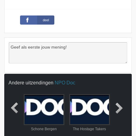
deel
Andere uitzendingen
NPO Doc
rechtszaak
Schone Bergen
The Hostage Takers
Verdwaalde